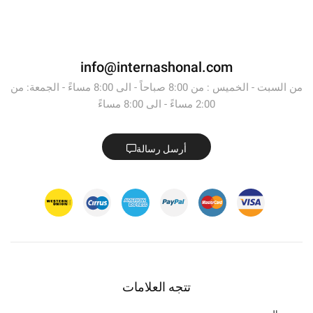
info@internashonal.com
من السبت - الخميس : من 8:00 صباحاً - الى 8:00 مساءً - الجمعة: من
2:00 مساءً - الى 8:00 مساءً
أرسل رسالة
تتجه العلامات