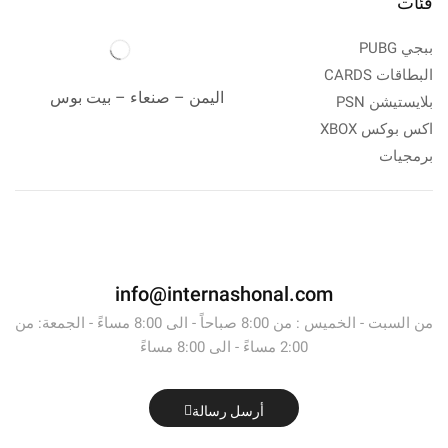
فئات
ببجي PUBG
البطاقات CARDS
اليمن – صنعاء – بيت بوس
بلايستيشن PSN
اكس بوكس XBOX
برمجيات
info@internashonal.com
من السبت - الخميس : من 8:00 صباحاً - الى 8:00 مساءً - الجمعة: من
2:00 مساءً - الى 8:00 مساءً
أرسل رسالة