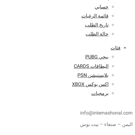
حسابي
قائمة الرغبات
تاريخ الطلب
حالة الطلب
فئات
ببجي PUBG
البطاقات CARDS
بلايستيشن PSN
اكس بوكس XBOX
برمجيات
info@internashonal.com
اليمن – صنعاء – بيت بوس