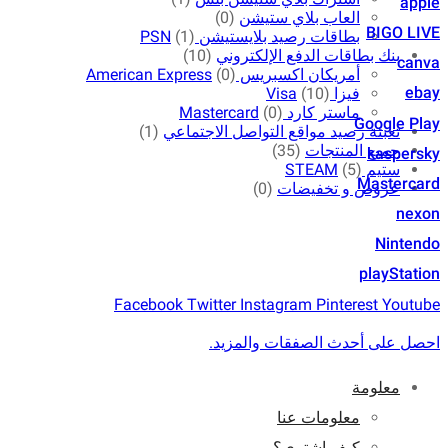
apple
العاب بلاي ستيشن
(0)
BIGO LIVE
بطاقات رصيد بلايستيشن PSN
(1)
بنك بطاقات الدفع الإلكتروني
(10)
canva
أمريكان اكسبريس American Express
(0)
ebay
فيزا Visa
(10)
ماستر كارد Mastercard
(0)
Google Play
تعبئة رصيد مواقع التواصل الاجتماعي
(1)
جميع المنتجات
(35)
kaspersky
ستيم STEAM
(5)
Mastercard
عروض و تخفيضات
(0)
nexon
Nintendo
playStation
Facebook
Twitter
Instagram
Pinterest
Youtube
احصل على أحدث الصفقات والمزيد.
معلومة
معلومات عنا
كيف اشتري؟