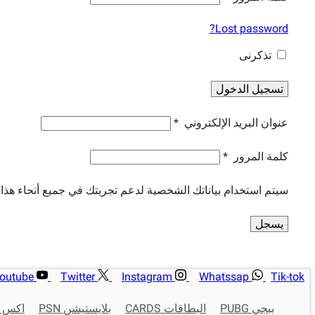
Lost password?
تذكرنى
تسجيل الدخول
عنوان البريد الإلكتروني
*
كلمة المرور
*
سيتم استخدام بياناتك الشخصية لدعم تجربتك في جميع أنحاء هذا
يسجل
outube
Twitter
Instagram
Whatssap
Tik-tok
ببجي PUBG
البطاقات CARDS
بلايستيشن PSN
اكس بو