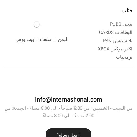
فئات
ببجي PUBG
البطاقات CARDS
اليمن – صنعاء – بيت بوس
بلايستيشن PSN
اكس بوكس XBOX
برمجيات
info@internashonal.com
من السبت - الخميس : من 8:00 صباحاً - الى 8:00 مساءً - الجمعة: من
2:00 مساءً - الى 8:00 مساءً
أرسل رسالة