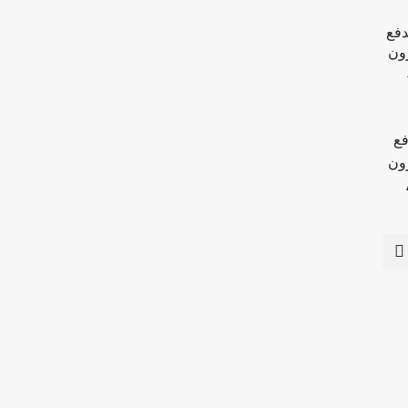
فع
ون